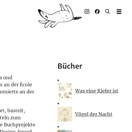
Illustrierte Bücher
Künstler_innen
Verlag
Auszeichnungen
Bücher
Presse & Handel
a und
n an der École
Rechte
Was eine Kiefer ist
lomierte an der
Begleitmaterial
t, bastelt,
Vögel der Nacht
Kontakt
tteln zum
te Buchprojekte
 Design Award,