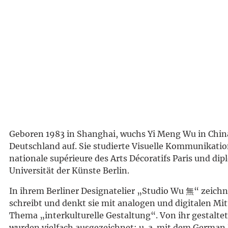
Geboren 1983 in Shanghai, wuchs Yi Meng Wu in Chin
Deutschland auf. Sie studierte Visuelle Kommunikatio
nationale supérieure des Arts Décoratifs Paris und dip
Universität der Künste Berlin.
In ihrem Berliner Designatelier „Studio Wu 無“ zeichne
schreibt und denkt sie mit analogen und digitalen Mi
Thema „interkulturelle Gestaltung“. Von ihr gestalte
wurden vielfach ausgezeichnet: u. a. mit dem German