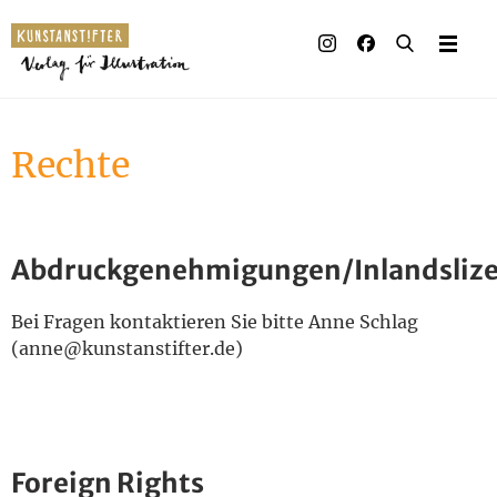
Illustrierte Bücher
Künstler_innen
Rechte
Verlag
Auszeichnungen
Abdruckgenehmigungen/Inlandsliz
Presse & Handel
Bei Fragen kontaktieren Sie bitte Anne Schlag
Rechte
(anne@kunstanstifter.de)
Begleitmaterial
Kontakt
Foreign Rights