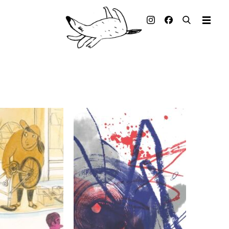
Illustrierte Bücher
Künstler_innen
Verlag
Auszeichnungen
Presse & Handel
Rechte
Begleitmaterial
Kontakt