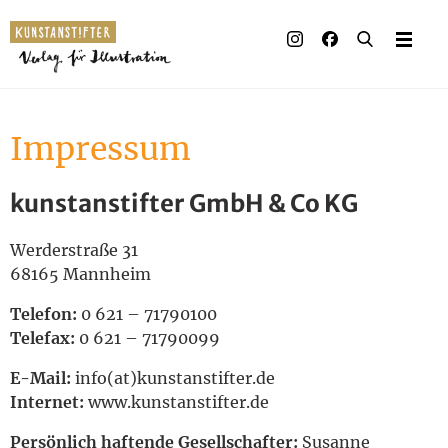
Illustrierte Bücher
Künstler_innen
Impressum
Verlag
kunstanstifter GmbH & Co KG
Auszeichnungen
Presse & Handel
Werderstraße 31
68165 Mannheim
Rechte
Telefon:
0 621 – 71790100
Telefax:
0 621 – 71790099
Begleitmaterial
E-Mail:
info(at)kunstanstifter.de
Kontakt
Internet:
www.kunstanstifter.de
Persönlich haftende Gesellschafter:
Susanne