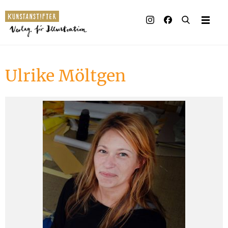
Illustrierte Bücher
Künstler_innen
Ulrike Möltgen
Verlag
Auszeichnungen
Presse & Handel
Rechte
Begleitmaterial
Kontakt