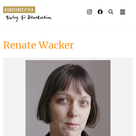
Illustrierte Bücher
Künstler_innen
Renate Wacker
Verlag
Auszeichnungen
Presse & Handel
Rechte
Begleitmaterial
Kontakt