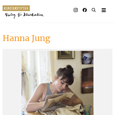
Illustrierte Bücher
Künstler_innen
Hanna Jung
Verlag
Auszeichnungen
Presse & Handel
Rechte
Begleitmaterial
Kontakt