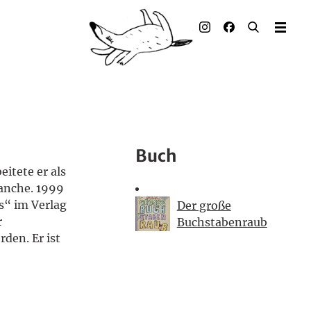
Illustrierte Bücher
Künstler_innen
Verlag
Auszeichnungen
Buch
Presse & Handel
tete er als
anche. 1999
Rechte
s“ im Verlag
Der große
r
Buchstabenraub
Begleitmaterial
den. Er ist
Kontakt