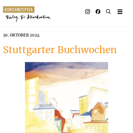
Illustrierte Bücher
Künstler_innen
30. OKTOBER 2024
Verlag
Stuttgarter Buchwochen
Auszeichnungen
Presse & Handel
Rechte
Begleitmaterial
Kontakt