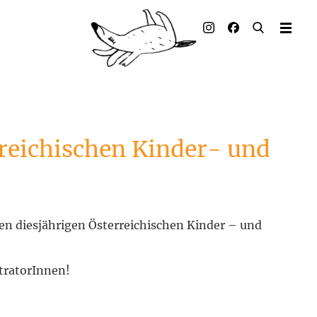
Illustrierte Bücher
Künstler_innen
Verlag
Auszeichnungen
reichischen Kinder- und
Presse & Handel
Rechte
en diesjährigen Österreichischen Kinder – und
Begleitmaterial
stratorInnen!
Kontakt