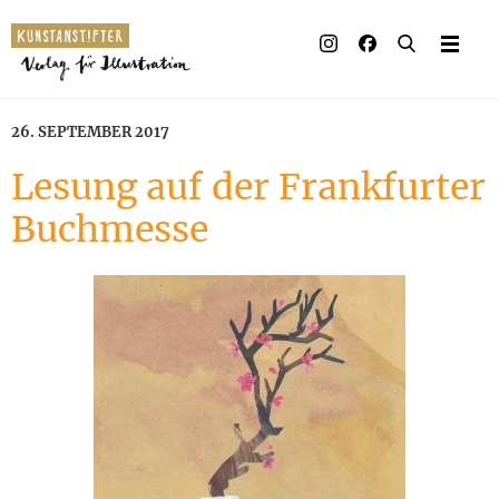
Illustrierte Bücher
Künstler_innen
26. SEPTEMBER 2017
Verlag
Lesung auf der Frankfurter
Buchmesse
Auszeichnungen
Presse & Handel
Rechte
Begleitmaterial
Kontakt