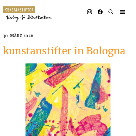
Illustrierte Bücher
Künstler_innen
30. MÄRZ 2026
Verlag
kunstanstifter in Bologna
Auszeichnungen
Presse & Handel
Rechte
Begleitmaterial
Kontakt