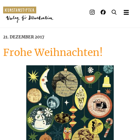
Illustrierte Bücher
Künstler_innen
21. DEZEMBER 2017
Verlag
Frohe Weihnachten!
Auszeichnungen
Presse & Handel
Rechte
Begleitmaterial
Kontakt