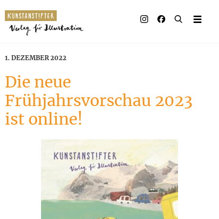
Illustrierte Bücher
Künstler_innen
1. DEZEMBER 2022
Verlag
Die neue
Frühjahrsvorschau 2023
Auszeichnungen
ist online!
Presse & Handel
Rechte
Begleitmaterial
Kontakt