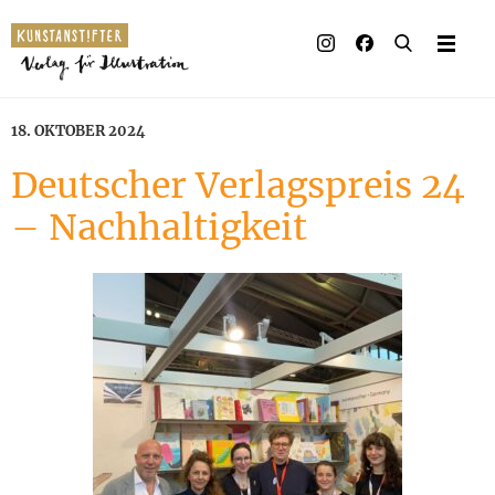
Illustrierte Bücher
Künstler_innen
18. OKTOBER 2024
Verlag
Deutscher Verlagspreis 24
– Nachhaltigkeit
Auszeichnungen
Presse & Handel
Rechte
Begleitmaterial
Kontakt