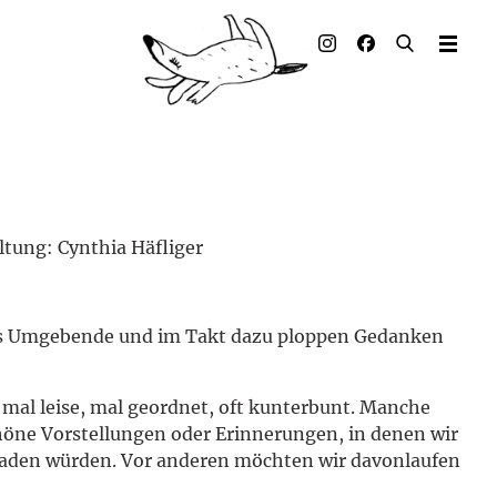
Illustrierte Bücher
Künstler_innen
Verlag
Auszeichnungen
ltung: Cynthia Häfliger
Presse & Handel
Rechte
as Umgebende und im Takt dazu ploppen Gedanken
Begleitmaterial
 mal leise, mal geordnet, oft kunterbunt. Manche
Kontakt
chöne Vorstellungen oder Erinnerungen, in denen wir
baden würden. Vor anderen möchten wir davonlaufen