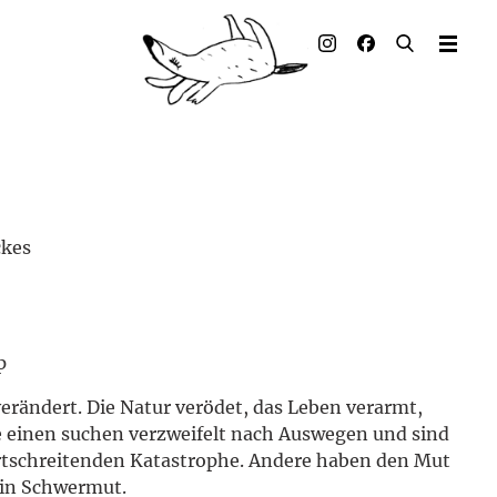
Illustrierte Bücher
Künstler_innen
Verlag
Auszeichnungen
ckes
Presse & Handel
Rechte
p
Begleitmaterial
verändert. Die Natur verödet, das Leben verarmt,
Kontakt
ie einen suchen verzweifelt nach Auswegen und sind
fortschreitenden Katastrophe. Andere haben den Mut
n in Schwermut.