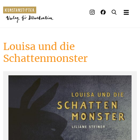
Illustrierte Bücher
Künstler_innen
Louisa und die
Verlag
Schattenmonster
Auszeichnungen
Presse & Handel
Rechte
Begleitmaterial
Kontakt