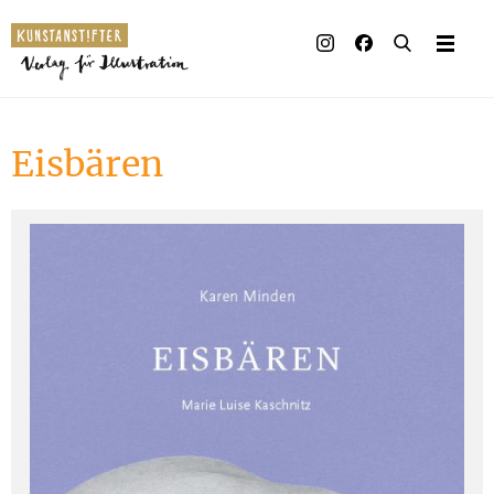
Illustrierte Bücher
Künstler_innen
Eisbären
Verlag
Auszeichnungen
Presse & Handel
Rechte
Begleitmaterial
Kontakt