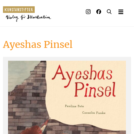
Illustrierte Bücher
Künstler_innen
Ayeshas Pinsel
Verlag
Auszeichnungen
Presse & Handel
Rechte
Begleitmaterial
Kontakt