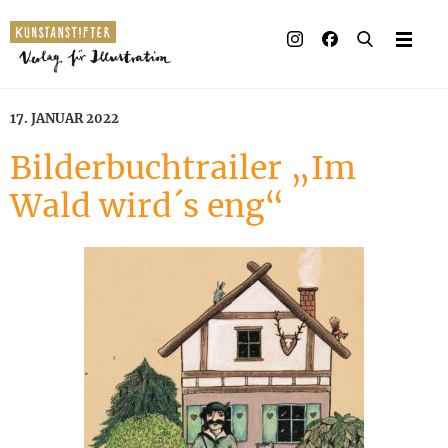
Illustrierte Bücher
Künstler_innen
17. JANUAR 2022
Verlag
Bilderbuchtrailer „Im
Wald wird´s eng“
Auszeichnungen
Presse & Handel
Rechte
Begleitmaterial
Kontakt