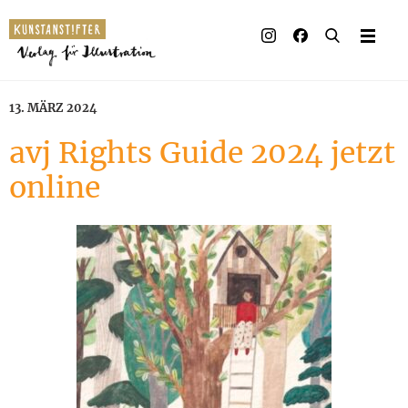
Illustrierte Bücher
Künstler_innen
13. MÄRZ 2024
Verlag
avj Rights Guide 2024 jetzt
online
Auszeichnungen
Presse & Handel
Rechte
Begleitmaterial
Kontakt