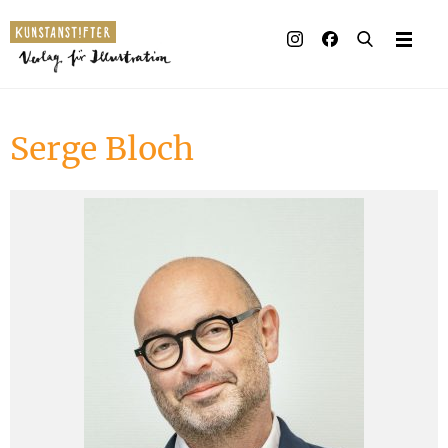
Illustrierte Bücher
Künstler_innen
Serge Bloch
Verlag
Auszeichnungen
Presse & Handel
Rechte
Begleitmaterial
Kontakt