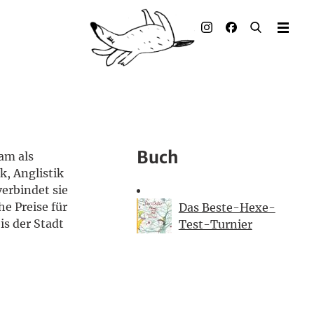
Illustrierte Bücher
Künstler_innen
Verlag
Auszeichnungen
Buch
am als
Presse & Handel
k, Anglistik
verbindet sie
Rechte
he Preise für
Das Beste-Hexe-
is der Stadt
Test-Turnier
Begleitmaterial
Kontakt