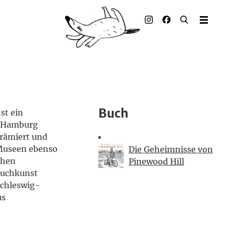
Illustrierte Bücher
Künstler_innen
Verlag
Auszeichnungen
Buch
st ein
Presse & Handel
n Hamburg
prämiert und
Rechte
 Museen ebenso
Die Geheimnisse von
chen
Pinewood Hill
Begleitmaterial
 Buchkunst
Schleswig-
Kontakt
us