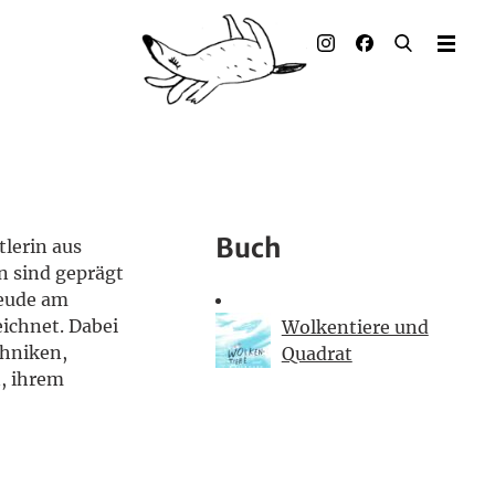
Illustrierte Bücher
Künstler_innen
Verlag
Auszeichnungen
Buch
tlerin aus
Presse & Handel
en sind geprägt
reude am
Rechte
eichnet. Dabei
Wolkentiere und
chniken,
Quadrat
Begleitmaterial
n, ihrem
Kontakt