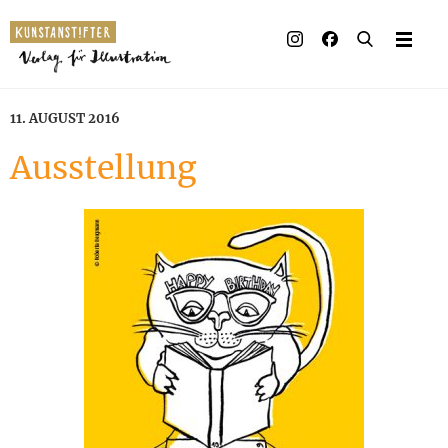
Illustrierte Bücher
Künstler_innen
11. AUGUST 2016
Verlag
Ausstellung
Auszeichnungen
Presse & Handel
Rechte
Begleitmaterial
Kontakt