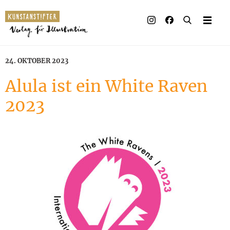
Illustrierte Bücher
Künstler_innen
24. OKTOBER 2023
Verlag
Alula ist ein White Raven
2023
Auszeichnungen
Presse & Handel
Rechte
Begleitmaterial
Kontakt