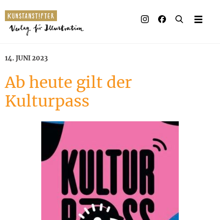
Illustrierte Bücher
Künstler_innen
14. JUNI 2023
Verlag
Ab heute gilt der
Kulturpass
Auszeichnungen
Presse & Handel
Rechte
Begleitmaterial
Kontakt