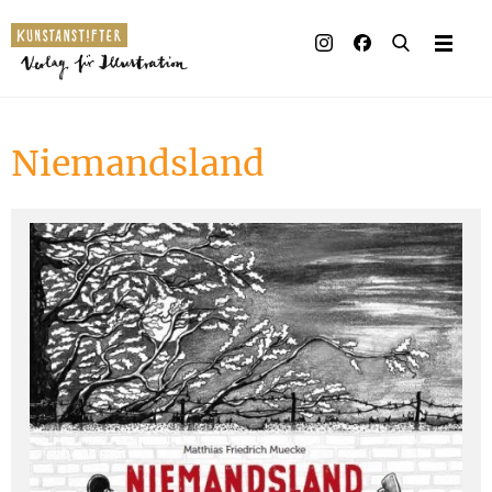
Illustrierte Bücher
Künstler_innen
Niemandsland
Verlag
Auszeichnungen
Presse & Handel
Rechte
Begleitmaterial
Kontakt